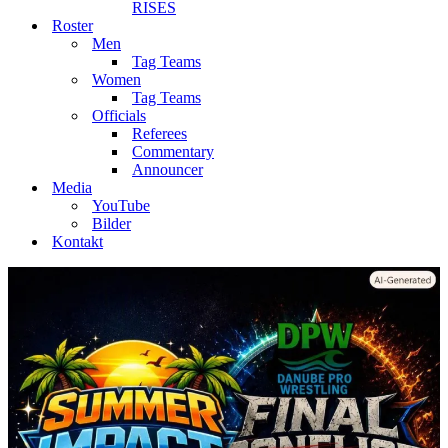
RISES
Roster
Men
Tag Teams
Women
Tag Teams
Officials
Referees
Commentary
Announcer
Media
YouTube
Bilder
Kontakt