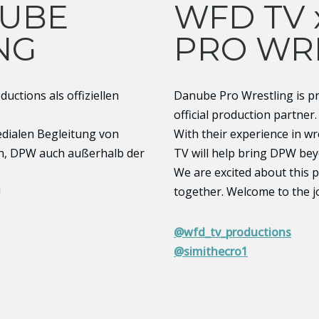
NUBE
WFD TV 
NG
PRO WR
uctions als offiziellen
Danube Pro Wrestling is p
official production partner.
edialen Begleitung von
With their experience in w
en, DPW auch außerhalb der
TV will help bring DPW bey
We are excited about this 
!
together. Welcome to the j
@wfd_tv_productions
@simithecro1